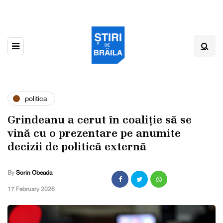
politica
Grindeanu a cerut în coaliție să se
vină cu o prezentare pe anumite
decizii de politică externă
By
Sorin Obeada
,
17 February 2026