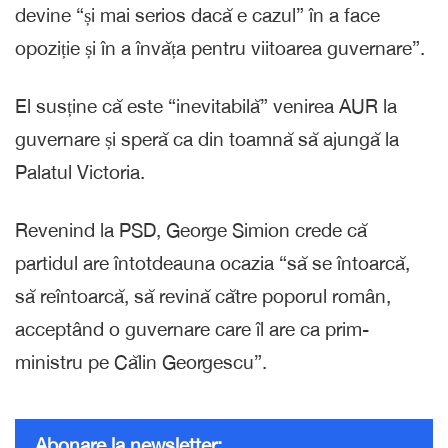
devine “și mai serios dacă e cazul” în a face
opoziție și în a învăța pentru viitoarea guvernare”.
El susține că este “inevitabilă” venirea AUR la
guvernare și speră ca din toamnă să ajungă la
Palatul Victoria.
Revenind la PSD, George Simion crede că
partidul are întotdeauna ocazia “să se întoarcă,
să reîntoarcă, să revină către poporul român,
acceptând o guvernare care îl are ca prim-
ministru pe Călin Georgescu”.
Abonare la newsletter: