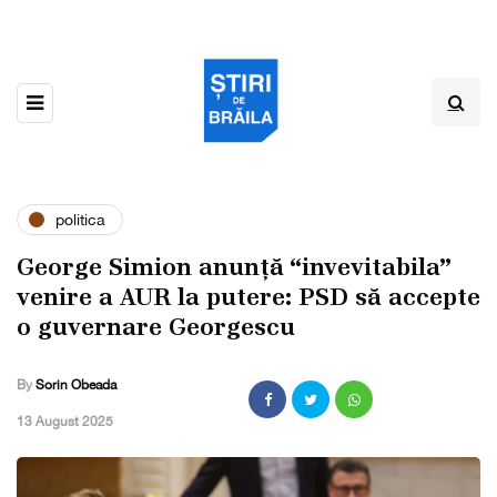
politica
George Simion anunță “invevitabila”
venire a AUR la putere: PSD să accepte
o guvernare Georgescu
By
Sorin Obeada
,
13 August 2025