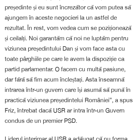
președinte și eu sunt încrezător că vom putea să
ajungem în aceste negocieri la un astfel de
rezultat. În rest, vom vedea cum se poziționează
și ceilalți. Noi garantăm că noi ne luptăm pentru
viziunea președintului Dan și vom face asta cu
toate pârghiile pe care le avem la dispoziție ca
partid parlamentar. O facem cu multă pasiune,
dar fără să fim acum încleștați. Asta înseamnă
intrarea într-un guvern care își asumă să pună în
practică viziunea președintelui României”, a spus
Friz, întrebat dacă USR ar intra într-un Guvern
condus de un premier PSD.
Liderul interimar al USR a adăugat că nu forma