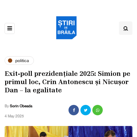
politica
Exit-poll prezidențiale 2025: Simion pe
primul loc, Crin Antonescu și Nicușor
Dan – la egalitate
By
Sorin Obeada
,
4 May 2025