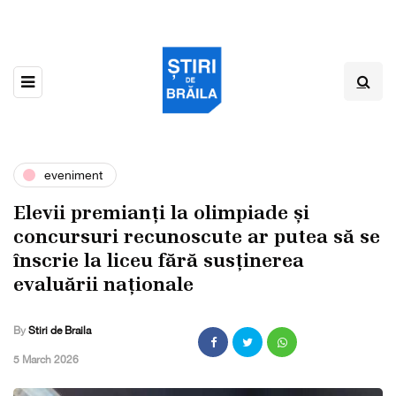
eveniment
Elevii premianți la olimpiade și
concursuri recunoscute ar putea să se
înscrie la liceu fără susținerea
evaluării naționale
By
Stiri de Braila
,
5 March 2026