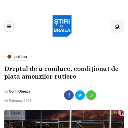
politica
Dreptul de a conduce, condiționat de
plata amenzilor rutiere
By
Sorin Obeada
,
25 February 2026