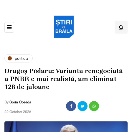
politica
Dragoș Pîslaru: Varianta renegociată
a PNRR e mai realistă, am eliminat
128 de jaloane
By
Sorin Obeada
,
22 October 2025