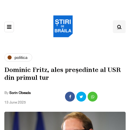
politica
Dominic Fritz, ales președinte al USR
din primul tur
By
Sorin Obeada
,
13 June 2025