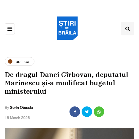
politica
De dragul Danei Gîrbovan, deputatul
Marinescu și-a modificat bugetul
ministerului
By
Sorin Obeada
,
18 March 2026