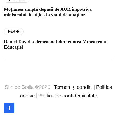
Moțiunea simplă depusă de AUR împotriva
ministrului Justiției, la votul deputaților
Next
Daniel David a demisionat din fruntea Ministerului
Educației
Stiri de Braila @2026 |
Termeni și condiții
|
Politica
cookie
|
Politica de confidențialitate