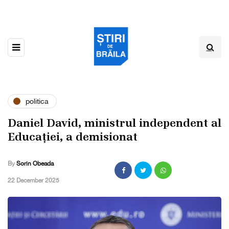
politica
Daniel David, ministrul independent al
Educației, a demisionat
By
Sorin Obeada
,
22 December 2025