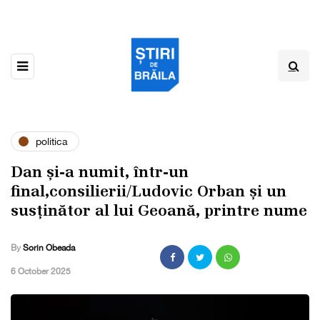
politica
Dan și-a numit, într-un
final,consilierii/Ludovic Orban și un
susținător al lui Geoană, printre nume
By
Sorin Obeada
,
6 October 2025