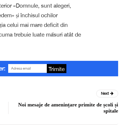
terior «Domnule, sunt alegeri,
dem» și închisul ochilor
ația celui mai mare deficit din
cuma trebuie luate măsuri atât de
er:
Trimite
Next
Noi mesaje de amenințare primite de școli și
spitale