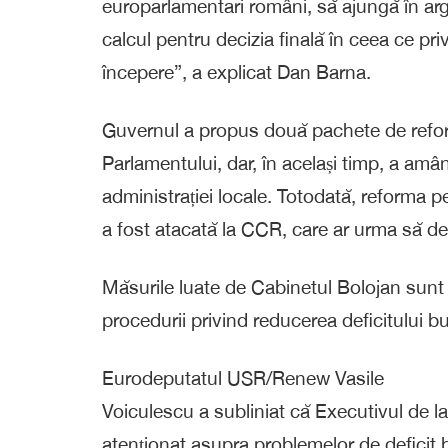
europarlamentari români, să ajungă în ar
calcul pentru decizia finală în ceea ce pri
începere”, a explicat Dan Barna.
Guvernul a propus două pachete de reform
Parlamentului, dar, în același timp, a amâ
administrației locale. Totodată, reforma 
a fost atacată la CCR, care ar urma să de
Măsurile luate de Cabinetul Bolojan sunt
procedurii privind reducerea deficitului 
Eurodeputatul USR/Renew Vasile
Voiculescu a subliniat că Executivul de la
atenționat asupra problemelor de deficit 