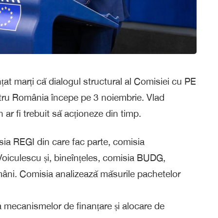
t marți că dialogul structural al Comisiei cu PE
entru România începe pe 3 noiembrie. Vlad
r fi trebuit să acționeze din timp.
isia REGI din care fac parte, comisia
oiculescu și, bineînțeles, comisia BUDG,
âni. Comisia analizează măsurile pachetelor
 mecanismelor de finanțare și alocare de