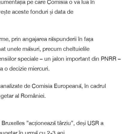
gumentația pe care Comisia o va lua în
vește aceste fonduri și data de
e, prin angajarea răspunderii în fața
nat unele măsuri, precum cheltuielile
pensiilor speciale – un jalon important din PNRR –
a o decizie miercuri.
 analizate de Comisia Europeană, în cadrul
bugetar al României.
 Bruxelles ”acționează târziu”, deși USR a
bugetar în urmă cu 2-3 ani.