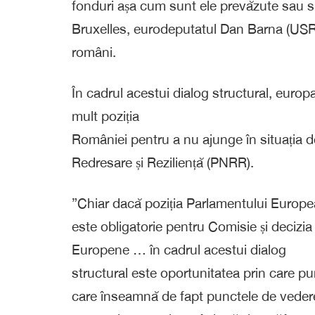
fonduri așa cum sunt ele prevăzute sau sun
Bruxelles, eurodeputatul Dan Barna (USR/R
români.
În cadrul acestui dialog structural, europ
mult poziția
României pentru a nu ajunge în situația de
Redresare și Reziliență (PNRR).
”Chiar dacă poziția Parlamentului Europ
este obligatorie pentru Comisie și decizia
Europene … în cadrul acestui dialog
structural este oportunitatea prin care p
care înseamnă de fapt punctele de vedere 