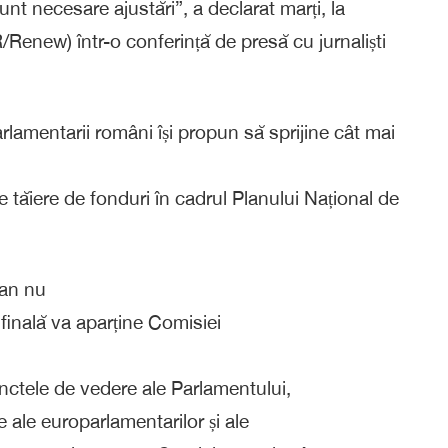
t necesare ajustări”, a declarat marți, la
enew) într-o conferință de presă cu jurnaliști
arlamentarii români își propun să sprijine cât mai
 tăiere de fonduri în cadrul Planului Național de
ean nu
 finală va aparține Comisiei
unctele de vedere ale Parlamentului,
ale europarlamentarilor și ale