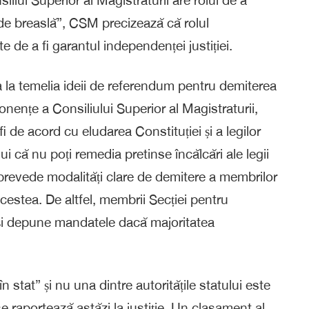
 de breaslă”, CSM precizează că rolul
e de a fi garantul independenței justiției.
a la temelia ideii de referendum pentru demiterea
ențe a Consiliului Superior al Magistraturii,
fi de acord cu eludarea Constituției și a legilor
lui că nu poți remedia pretinse încălcări ale legii
ă prevede modalități clare de demitere a membrilor
acestea. De altfel, membrii Secției pentru
-și depune mandatele dacă majoritatea
 în stat” și nu una dintre autoritățile statului este
se raportează astăzi la justiție. Un clasament al