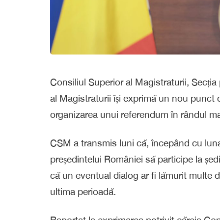
Consiliul Superior al Magistraturii, Secția
al Magistraturii își exprimă un nou punct 
organizarea unui referendum în rândul mag
CSM a transmis luni că, începând cu luna 
președintelui României să participe la șed
că un eventual dialog ar fi lămurit multe din
ultima perioadă.
Raportat la exprimarea potrivit căreia Cons