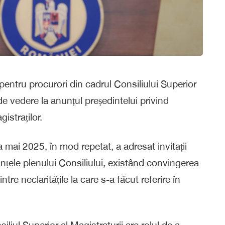
 pentru procurori din cadrul Consiliului Superior
de vedere la anunțul președintelui privind
istraților.
mai 2025, în mod repetat, a adresat invitații
ințele plenului Consiliului, existând convingerea
tre neclaritățile la care s-a făcut referire în
iliul Superior al Magistraturii are rolul de a