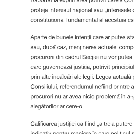
proteja interesul național sau „interesele
constituțional fundamental al acestuia est
Aparte de bunele intenții care ar putea st
sau, după caz, menținerea actualei compon
procurorii din cadrul Secției nu vor putea 
care guvernează justiția, potrivit principiu
prin alte încălcări ale legii. Legea actual
Consiliului, referendumul nefiind printre 
procurori nu ar avea nicio problemă în a
alegătorilor ar cere-o.
Calificarea justiției ca fiind „a treia putere
indicativ pentru maniera în care politicul 