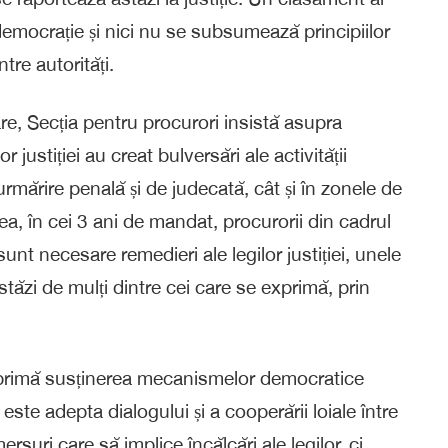
e democrație și nici nu se subsumează principiilor
ntre autorități.
e, Secția pentru procurori insistă asupra
r justiției au creat bulversări ale activității
 urmărire penală și de judecată, cât și în zonele de
, în cei 3 ani de mandat, procurorii din cadrul
nt necesare remedieri ale legilor justiției, unele
astăzi de mulți dintre cei care se exprimă, prin
i exprimă susținerea mecanismelor democratice
te adepta dialogului și a cooperării loiale între
rsuri care să implice încălcări ale legilor, ci