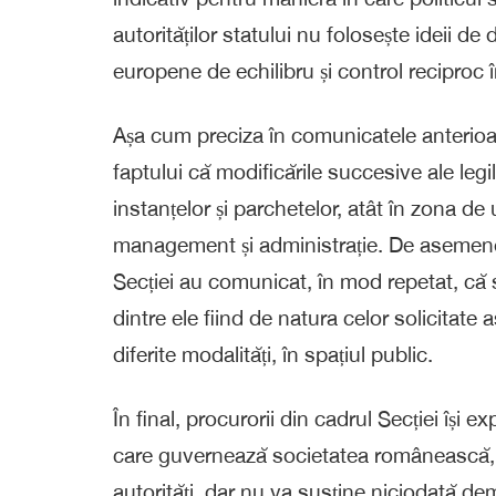
autorităților statului nu folosește ideii d
europene de echilibru și control reciproc î
Așa cum preciza în comunicatele anterioar
faptului că modificările succesive ale legilo
instanțelor și parchetelor, atât în zona de
management și administrație. De asemenea
Secției au comunicat, în mod repetat, că su
dintre ele fiind de natura celor solicitate 
diferite modalități, în spațiul public.
În final, procurorii din cadrul Secției îș
care guvernează societatea românească, es
autorități, dar nu va susține niciodată deme