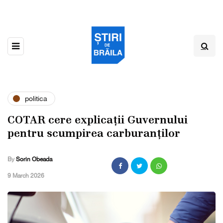
politica
COTAR cere explicații Guvernului
pentru scumpirea carburanților
By
Sorin Obeada
,
9 March 2026