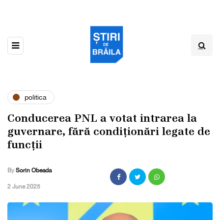
politica
Conducerea PNL a votat intrarea la
guvernare, fără condiționări legate de
funcții
By
Sorin Obeada
,
2 June 2025