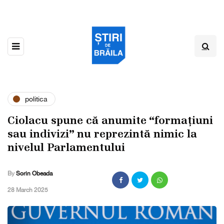
politica
Ciolacu spune că anumite “formațiuni
sau indivizi” nu reprezintă nimic la
nivelul Parlamentului
By
Sorin Obeada
,
28 March 2025