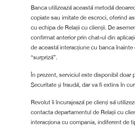
Banca utilizează această metodă deoarece 
copiate sau imitate de escroci, oferind as
cu echipa de Relații cu clienții. De aseme
confirmat anterior prin chat-ul din aplicați
de această interacțiune cu banca înainte c
“surpriză”.
În prezent, serviciul este disponibil doar pe
Securitate și fraudă, dar va fi extins în 
Revolut îi încurajează pe clienți să utilizez
contacta departamentul de Relații cu clienț
interacționa cu compania, indiferent de t