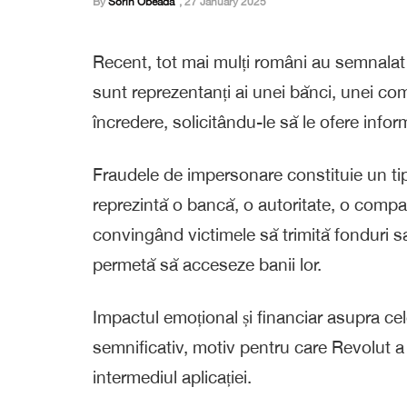
By
Sorin Obeada
,
27 January 2025
Recent, tot mai mulți români au semnalat 
sunt reprezentanți ai unei bănci, unei com
încredere, solicitându-le să le ofere infor
Fraudele de impersonare constituie un ti
reprezintă o bancă, o autoritate, o comp
convingând victimele să trimită fonduri sa
permetă să acceseze banii lor.
Impactul emoțional și financiar asupra ce
semnificativ, motiv pentru care Revolut a
intermediul aplicației.