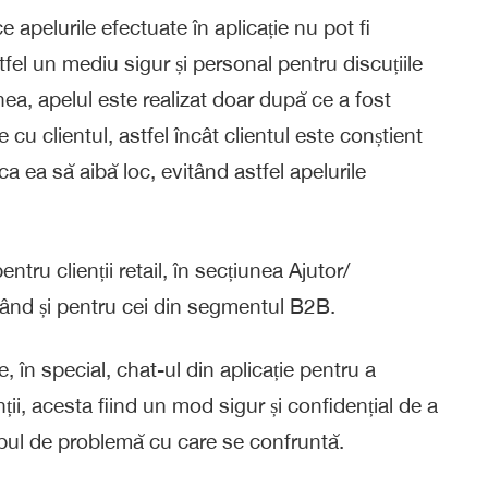
apelurile efectuate în aplicație nu pot fi
tfel un mediu sigur și personal pentru discuțiile
nea, apelul este realizat doar după ce a fost
e cu clientul, astfel încât clientul este conștient
a ea să aibă loc, evitând astfel apelurile
ntru clienții retail, în secțiunea Ajutor/
curând și pentru cei din segmentul B2B.
e, în special, chat-ul din aplicație pentru a
ii, acesta fiind un mod sigur și confidențial de a
ipul de problemă cu care se confruntă.