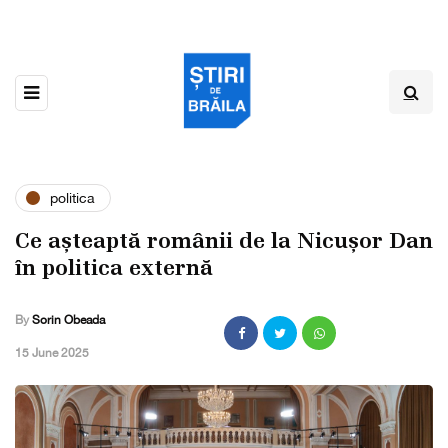
politica
Ce așteaptă românii de la Nicușor Dan
în politica externă
By
Sorin Obeada
,
15 June 2025