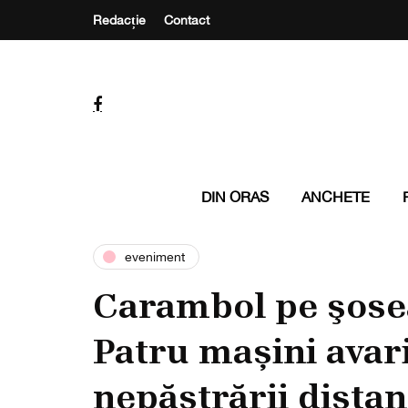
Redacție
Contact
DIN ORAS
ANCHETE
eveniment
Carambol pe şosea
Patru mașini avar
nepăstrării distan