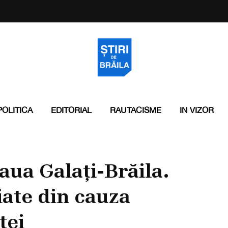
POLITICA
EDITORIAL
RAUTACISME
IN VIZOR
ua Galați-Brăila.
iate din cauza
ței