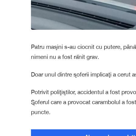
Patru maşini s-au ciocnit cu putere, până a
nimeni nu a fost rănit grav.
Doar unul dintre şoferii implicaţi a cerut 
Potrivit poliţiştilor, accidentul a fost pro
Şoferul care a provocat carambolul a fost
puncte.