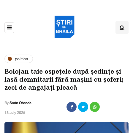
politica
Bolojan taie ospețele după ședințe și
lasă demnitarii fără mașini cu șoferi;
zeci de angajați pleacă
By
Sorin Obeada
,
18 July 2025