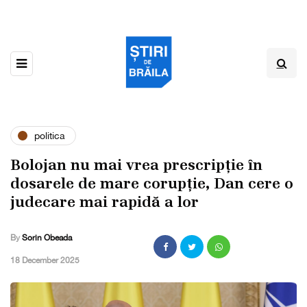
politica
Bolojan nu mai vrea prescripție în
dosarele de mare corupție, Dan cere o
judecare mai rapidă a lor
By
Sorin Obeada
,
18 December 2025