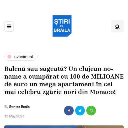
eveniment
Balenă sau sageată? Un clujean no-
name a cumpărat cu 100 de MILIOANE
de euro un mega apartament în cel
mai celebru zgârie nori din Monaco!
By
Stiri de Braila
,
15 May 2025