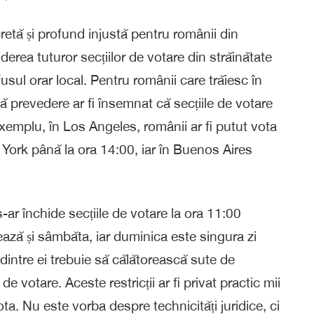
tă și profund injustă pentru românii din
rea tuturor secțiilor de votare din străinătate
usul orar local. Pentru românii care trăiesc în
prevedere ar fi însemnat că secțiile de votare
exemplu, în Los Angeles, românii ar fi putut vota
York până la ora 14:00, iar în Buenos Aires
ar închide secțiile de votare la ora 11:00
ează și sâmbăta, iar duminica este singura zi
 dintre ei trebuie să călătorească sute de
e votare. Aceste restricții ar fi privat practic mii
a. Nu este vorba despre technicități juridice, ci