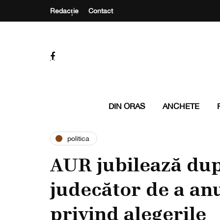
Redacție
Contact
DIN ORAS
ANCHETE
politica
AUR jubilează dup
judecător de a an
privind alegerile