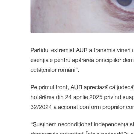
Partidul extremist AUR a transmis vineri c
esențiale pentru apărarea principiilor dem
cetățenilor români”.
Pe primul front, AUR apreciază că judecăto
hotărârea din 24 aprilie 2025 privind sus
32/2024 a acționat conform propriilor convin
“Susținem necondiționat independența sis
democrație autentică. Într-o perioadă în car