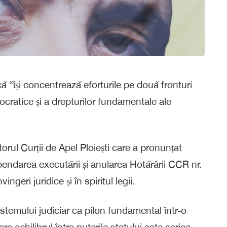
ă “își concentrează eforturile pe două fronturi
ocratice și a drepturilor fundamentale ale
rul Curții de Apel Ploiești care a pronunțat
pendarea executării și anularea Hotărârii CCR nr.
geri juridice și în spiritul legii.
temului judiciar ca pilon fundamental într-o
e echilibrul între puterile statului este serios