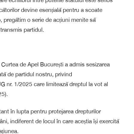
torilor devine esențială pentru a scoate
mp, pregătim o serie de acțiuni menite să
transmis partidul.
ri Curtea de Apel București a admis sesizarea
tă de partidul nostru, privind
G nr. 1/2025 care limitează dreptul la vot al
25).
nt în lupta pentru protejarea drepturilor
ni, indiferent de locul în care aceștia își exercită
ațiunea.