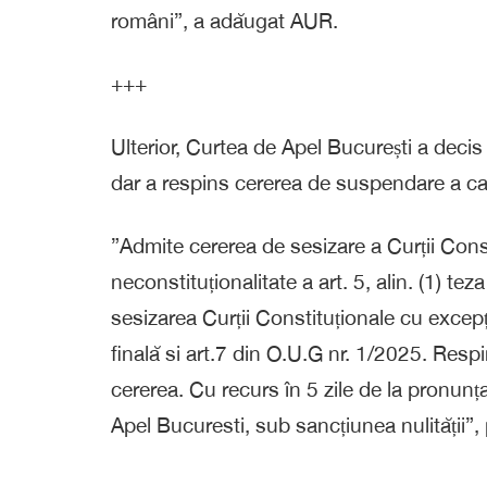
români”, a adăugat AUR.
+++
Ulterior, Curtea de Apel București a deci
dar a respins cererea de suspendare a ca
”Admite cererea de sesizare a Curții Const
neconstituționalitate a art. 5, alin. (1) te
sesizarea Curții Constituționale cu excepția
finală si art.7 din O.U.G nr. 1/2025. Re
cererea. Cu recurs în 5 zile de la pronun
Apel Bucuresti, sub sancțiunea nulității”, 