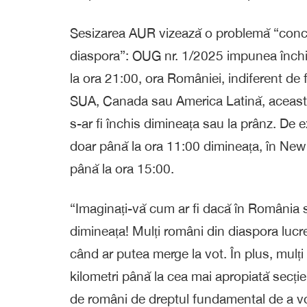
Sesizarea AUR vizează o problemă “concre
diaspora”: OUG nr. 1/2025 impunea închide
la ora 21:00, ora României, indiferent de f
SUA, Canada sau America Latină, această 
s-ar fi închis dimineața sau la prânz. De 
doar până la ora 11:00 dimineața, în New 
până la ora 15:00.
“Imaginați-vă cum ar fi dacă în România s-
dimineața! Mulți români din diaspora lucr
când ar putea merge la vot. În plus, mulți
kilometri până la cea mai apropiată secție d
de români de dreptul fundamental de a vot