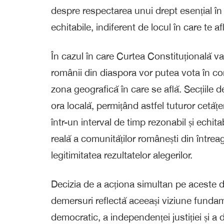
despre respectarea unui drept esențial în 
echitabile, indiferent de locul în care te afl
În cazul în care Curtea Constituțională va
românii din diaspora vor putea vota în cond
zona geografică în care se află. Secțiile
ora locală, permițând astfel tuturor cetățen
într-un interval de timp rezonabil și echit
reală a comunităților românești din întrea
legitimitatea rezultatelor alegerilor.
Decizia de a acționa simultan pe aceste 
demersuri reflectă aceeași viziune funda
democratic, a independenței justiției și a d