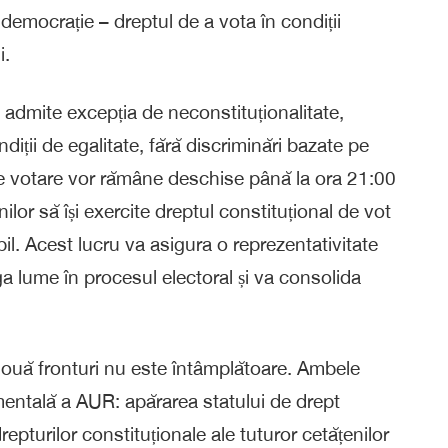
democrație – dreptul de a vota în condiții
i.
 admite excepția de neconstituționalitate,
iții de egalitate, fără discriminări bazate pe
 de votare vor rămâne deschise până la ora 21:00
ilor să își exercite dreptul constituțional de vot
abil. Acest lucru va asigura o reprezentativitate
ga lume în procesul electoral și va consolida
două fronturi nu este întâmplătoare. Ambele
mentală a AUR: apărarea statului de drept
repturilor constituționale ale tuturor cetățenilor