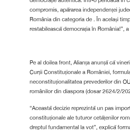
compromis, apărarea independenței judecă
România din categoria de
. În același ti
restabilească democrația în România!”, a 
Pe al doilea front, Alianța anunță că vine
Curții Constituționale a României, formula
neconstituționalitatea prevederilor din OU
românilor din diaspora (dosar 2624/2/20
“Această decizie reprezintă un pas importa
constituționale ale tuturor cetățenilor româ
dreptul fundamental la vot”, explică form