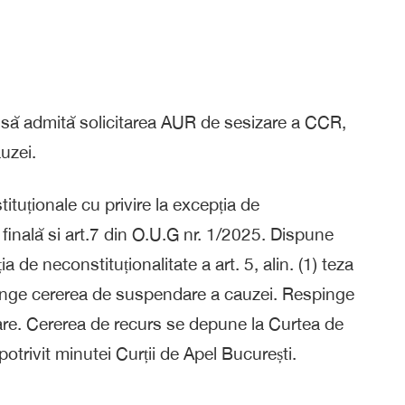
s să admită solicitarea AUR de sesizare a CCR,
uzei.
ituționale cu privire la excepția de
za finală si art.7 din O.U.G nr. 1/2025. Dispune
 de neconstituționalitate a art. 5, alin. (1) teza
spinge cererea de suspendare a cauzei. Respinge
țare. Cererea de recurs se depune la Curtea de
potrivit minutei Curții de Apel București.