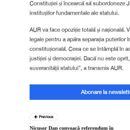
Constituției și încearcă să subordoneze Just
instituțiilor fundamentale ale statului.
AUR va face opoziție totală și națională. 
legale pentru a apăra separația puterilor î
constituțională. Ceea ce se întâmplă în ac
justiției și democrației. Dacă nu este oprit
suveranității statului”, a transmis AUR.
Abonare la newslett
Previous
Nicușor Dan convoacă referendum în