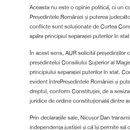
Aceasta nu este o opinie politică, ci un co
Președintele României și puterea judecăt
conflicte sunt soluționate de Curtea Cons
apăra principiul separației puterilor în stat
În acest sens, AUR solicită președinților 
președintelui Consiliului Superior al Magi
principiului separației puterilor în stat. Co
evident întrePreședintele României și pute
dreptul, conform Constituției, de a sesiza 
juridice de ordine constituțională dintre au
Prin declarațiile sale, Nicușor Dan trans
independența justiției și că își permite să