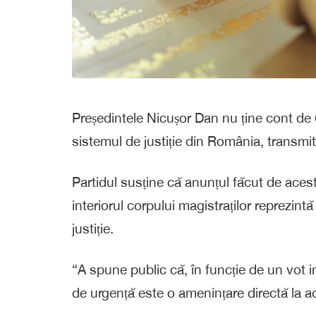
Președintele Nicușor Dan nu ține cont de Co
sistemul de justiție din România, transm
Partidul susține că anunțul făcut de aces
interiorul corpului magistraților reprezintă
justiție.
“A spune public că, în funcție de un vot in
de urgență este o amenințare directă la a