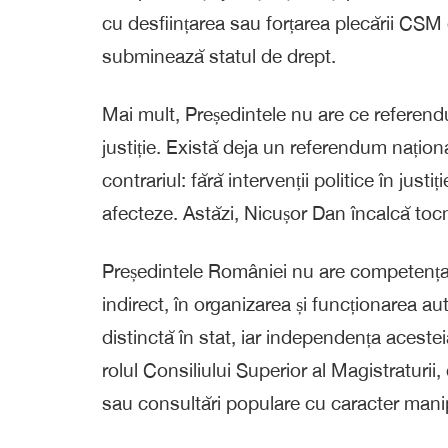
cu desființarea sau forțarea plecării CSM 
subminează statul de drept.
Mai mult, Președintele nu are ce referend
justiție. Există deja un referendum național
contrariul: fără intervenții politice în just
afecteze. Astăzi, Nicușor Dan încalcă toc
Președintele României nu are competența c
indirect, în organizarea și funcționarea aut
distinctă în stat, iar independența acestei
rolul Consiliului Superior al Magistraturii,
sau consultări populare cu caracter manip