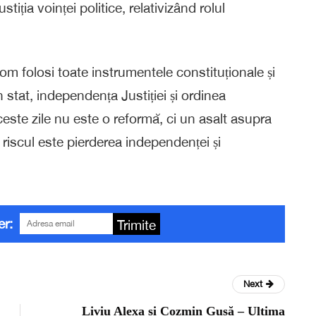
iția voinței politice, relativizând rolul
Vom folosi toate instrumentele constituționale și
n stat, independența Justiției și ordinea
este zile nu este o reformă, ci un asalt asupra
, riscul este pierderea independenței și
er:
Trimite
Next
Liviu Alexa și Cozmin Gușă – Ultima