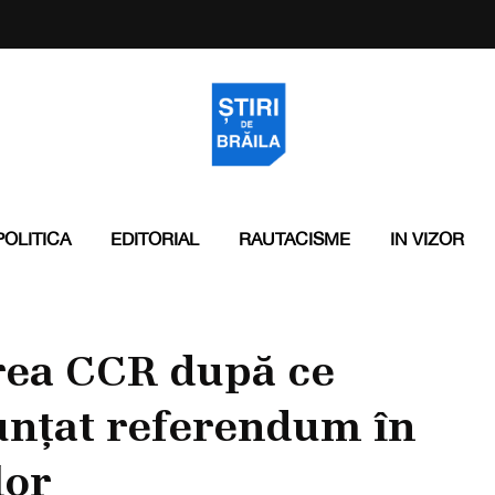
POLITICA
EDITORIAL
RAUTACISME
IN VIZOR
rea CCR după ce
unțat referendum în
lor