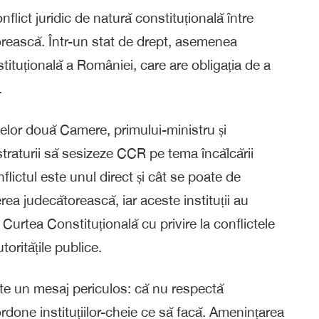
nflict juridic de natură constituțională între
orească. Într-un stat de drept, asemenea
tituțională a României, care are obligația de a
.
celor două Camere, primului-ministru și
straturii să sesizeze CCR pe tema încălcării
nflictul este unul direct și cât se poate de
rea judecătorească, iar aceste instituții au
Curtea Constituțională cu privire la conflictele
toritățile publice.
mite un mesaj periculos: că nu respectă
 ordone instituțiilor-cheie ce să facă. Amenințarea