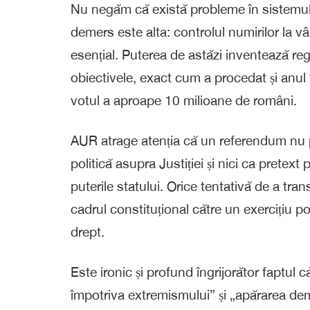
Nu negăm că există probleme în sistemul 
demers este alta: controlul numirilor la v
esențial. Puterea de astăzi inventează reg
obiectivele, exact cum a procedat și anul
votul a aproape 10 milioane de români.
AUR atrage atenția că un referendum nu p
politică asupra Justiției și nici ca pretext
puterile statului. Orice tentativă de a tran
cadrul constituțional către un exercițiu po
drept.
Este ironic și profund îngrijorător faptul 
împotriva extremismului” și „apărarea demo