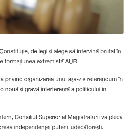
nstituție, de legi și alege să intervină brutal în
ite formațiunea extremistă AUR.
ta privind organizarea unui așa-zis referendum în
 o nouă și gravă interferență a politicului în
tern, Consiliul Superior al Magistraturii va pleca
dresa independenței puterii judecătorești.