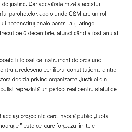
de justiție. Dar adevărata miză a acestui
ârful parchetelor, acolo unde CSM are un rol
uli neconstituționale pentru a-și atinge
 trecut pe 6 decembrie, atunci când a fost anulat
oate fi folosit ca instrument de presiune
 pentru a redesena echilibrul constituțional dintre
sfera decizia privind organizarea Justiției din
pulist reprezintă un pericol real pentru statul de
că același președinte care invocă public „lupta
crației” este cel care forțează limitele