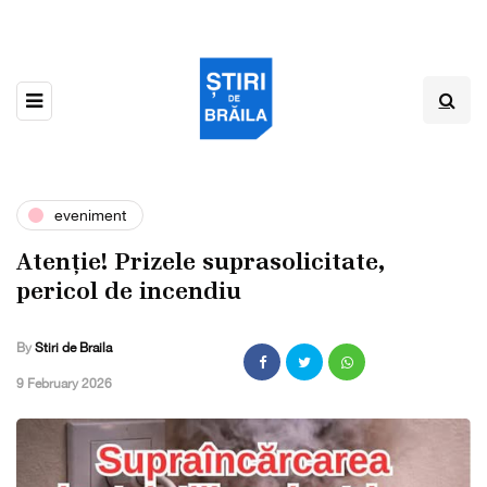
eveniment
Atenție! Prizele suprasolicitate,
pericol de incendiu
By
Stiri de Braila
,
9 February 2026