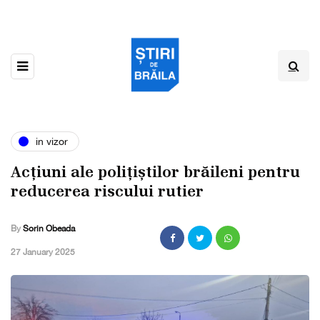
in vizor
Acțiuni ale polițiștilor brăileni pentru
reducerea riscului rutier
By
Sorin Obeada
,
27 January 2025