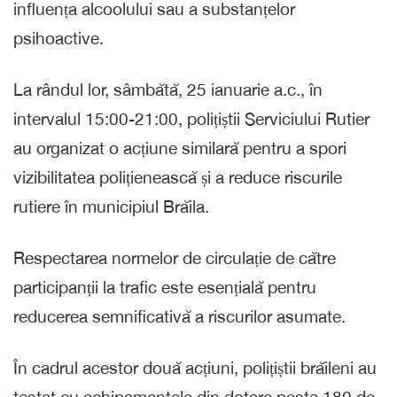
influența alcoolului sau a substanțelor
psihoactive.
La rândul lor, sâmbătă, 25 ianuarie a.c., în
intervalul 15:00-21:00, polițiștii Serviciului Rutier
au organizat o acțiune similară pentru a spori
vizibilitatea polițienească și a reduce riscurile
rutiere în municipiul Brăila.
Respectarea normelor de circulație de către
participanții la trafic este esențială pentru
reducerea semnificativă a riscurilor asumate.
În cadrul acestor două acțiuni, polițiștii brăileni au
testat cu echipamentele din dotare peste 180 de