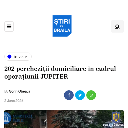
in vizor
202 percheziții domiciliare în cadrul
operațiunii JUPITER
By
Sorin Obeada
,
2 June 2025