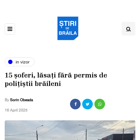
in vizor
15 șoferi, lăsați fără permis de
polițiștii brăileni
By
Sorin Obeada
,
16 April 2025